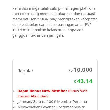
Kami disini juga salah satu pilihan agen platfrom
IDN Poker Yang memiliki dukungan dan reputasi
resmi dari server IDN play menciptakan kecepatan
dan ke-stabilan dari setiap pasangan antar PVP
100% mendapatkan kelancaran tanpa ada
gangguan teknis dan jaringan.
10,000
Regular
Rp
43.14
Dapat Bonus New Member
Bonus 50%
Khusus Akun Baru
Jaminan/Garansi 100% Member Pertama
Menyediakan Layanan Costumer Server