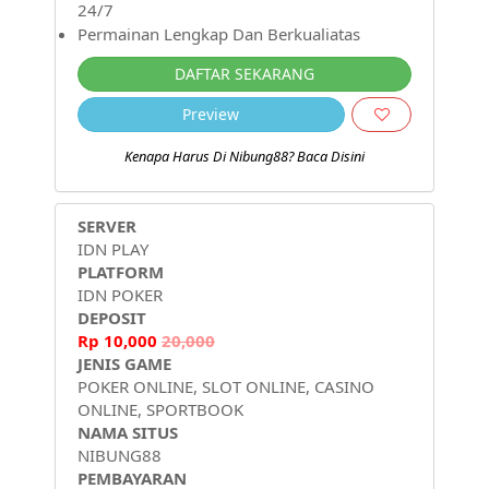
24/7
Permainan Lengkap Dan Berkualiatas
DAFTAR SEKARANG
Preview
Kenapa Harus Di Nibung88?
Baca Disini
SERVER
IDN PLAY
PLATFORM
IDN POKER
DEPOSIT
Rp
10,000
20,000
JENIS GAME
POKER ONLINE, SLOT ONLINE, CASINO
ONLINE, SPORTBOOK
NAMA SITUS
NIBUNG88
PEMBAYARAN